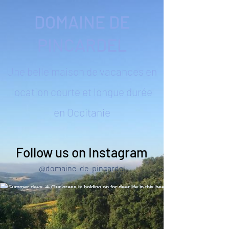
DOMAINE DE
PINCARDEL
Une belle maison de vacances en
location courte et longue durée
en Occitanie
Follow us on Instagram
@domaine_de_pincardel
Summer days ☀️ Our grass is holding on for
dear life in this heat! Quick trip to Narbonne to
enjoy the seaside 🙌 #summerhols