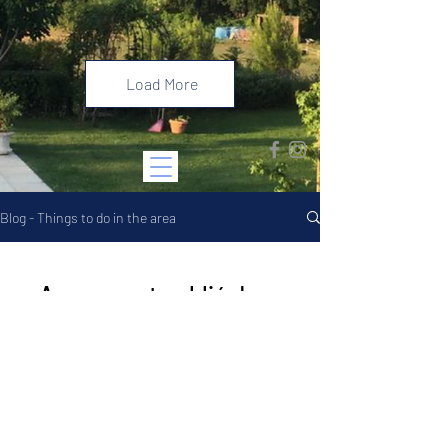
#southoffrance
Load More
Blog - Things to do in the area
Aucun post publié dans
cette langue
actuellement
Dès que de nouveaux posts seront
publiés, vous les verrez ici.